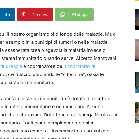
nkedin
Pinterest
WhatsApp
ui il nostro organismo si difende dalle malattie. Ma a
r esempio in alcuni tipi di tumori o nelle malattie
a esasperata crea o agevola la malattia invece di
l sistema immunitario quando serve. Alberto Mantovani,
 di Brescia
e coordinatore del
Laboratorio di
no, c’è riuscito studiando le “citochine”, ossia le
 del sistema immunitario.
anni fa: il sistema immunitario è dotato di recettori
no le difese immunitarie e ne inibiscono l’azione.
ori che catturavano l’interleuchina”, spiega Mantovani,
munitario. Toglievano semplicemente dalla
volgesse il suo compito”. Insomma: in un organismo
istema immunitario si sovraecciti.