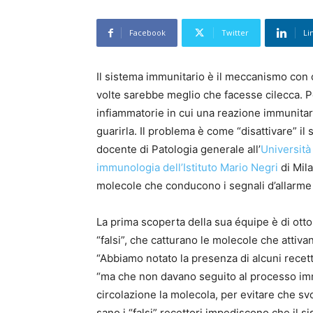
Facebook
Twitter
Li
Il sistema immunitario è il meccanismo con c
volte sarebbe meglio che facesse cilecca. Pe
infiammatorie in cui una reazione immunitari
guarirla. Il problema è come “disattivare” i
docente di Patologia generale all’
Università
immunologia dell’Istituto Mario Negri
di Mila
molecole che conducono i segnali d’allarme
La prima scoperta della sua équipe è di otto 
“falsi”, che catturano le molecole che attiva
“Abbiamo notato la presenza di alcuni recett
“ma che non davano seguito al processo im
circolazione la molecola, per evitare che s
sano i “falsi” recettori impediscono che il s