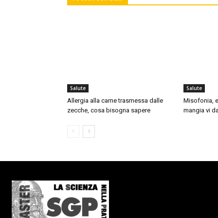
Salute
Salute
Allergia alla carne trasmessa dalle
Misofonia, e
zecche, cosa bisogna sapere
mangia vi da