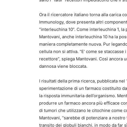
Ora il ricercatore italiano torna alla carica
Immunology, dove presenta altri componenti 
“interleuchina 10”. Come interleuchina 1, la 
Mantovani, anche interleuchina 10 ha la poss
maniera completamente nuova. Pur legandosi
cellula non si attiva. “E’ come se staccasse i 
recettore”, spiega Mantovani. Così ancora u
dannosa viene bloccata.
I risultati della prima ricerca, pubblicata ne
sperimentazione di un farmaco costituito dai 
la risposta immunitaria dell’organismo. Mentr
produrre un farmaco ancora più efficace con
di tumori che utilizzano le citochine come 
Mantovani, “sarebbe di potenziare a nostro f
transito dei globuli bianchi, in modo da far