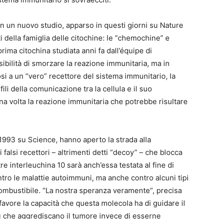
 con un nuovo studio, apparso in questi giorni su Nature
della famiglia delle citochine: le “chemochine” e
prima citochina studiata anni fa dall’équipe di
ibilità di smorzare la reazione immunitaria, ma in
 a un “vero” recettore del sistema immunitario, la
fili della comunicazione tra la cellula e il suo
na volta la reazione immunitaria che potrebbe risultare
l 1993 su Science, hanno aperto la strada alla
falsi recettori – altrimenti detti “decoy” – che blocca
e interleuchina 10 sarà anch’essa testata al fine di
tro le malattie autoimmuni, ma anche contro alcuni tipi
combustibile. “La nostra speranza veramente”, precisa
avore la capacità che questa molecola ha di guidare il
 sì che aggrediscano il tumore invece di esserne