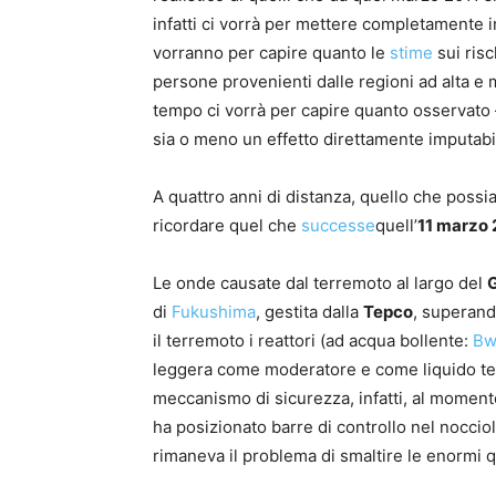
infatti ci vorrà per mettere completamente i
vorranno per capire quanto le
stime
sui risc
persone provenienti dalle regioni ad alta e
tempo ci vorrà per capire quanto osservato
sia o meno un effetto direttamente imputabil
A quattro anni di distanza, quello che poss
ricordare quel che
successe
quell’
11 marzo 
Le onde causate dal terremoto al largo del
di
Fukushima
, gestita dalla
Tepco
, superand
il terremoto i reattori (ad acqua bollente:
Bw
leggera come moderatore e come liquido t
meccanismo di sicurezza, infatti, al momento
ha posizionato barre di controllo nel noccio
rimaneva il problema di smaltire le enormi q