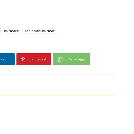
nucleare
radiazioni nucleari
nkedin
Pinterest
WhatsApp