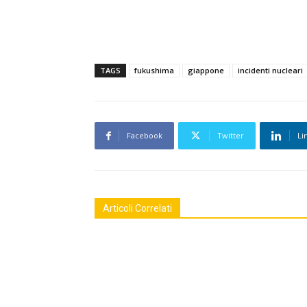
TAGS
fukushima
giappone
incidenti nucleari
Facebook
Twitter
Li
Articoli Correlati