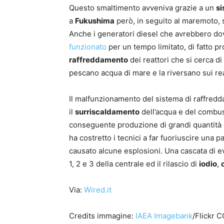
Questo smaltimento avveniva grazie a un
si
a
Fukushima
però, in seguito al maremoto, s
Anche i generatori diesel che avrebbero 
funzionato
per un tempo limitato, di fatto 
raffreddamento
dei reattori che si cerca d
pescano acqua di mare e la riversano sui rea
Il malfunzionamento del sistema di raffred
il
surriscaldamento
dell’acqua e del combust
conseguente produzione di grandi quantità
ha costretto i tecnici a far fuoriuscire una 
causato alcune esplosioni. Una cascata di ev
1, 2 e 3 della centrale ed il rilascio di
iodio
,
Via:
Wired.it
Credits immagine:
IAEA Imagebank
/Flickr C