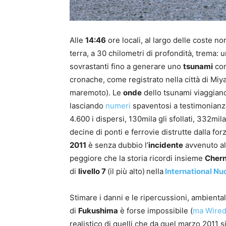
Alle
14:46
ore locali, al largo delle coste no
terra, a 30 chilometri di profondità, trema: 
sovrastanti fino a generare uno
tsunami
con
cronache, come registrato nella città di Miyak
maremoto). Le
onde
dello tsunami viaggiano 
lasciando
numeri
spaventosi a testimonianza
4.600 i dispersi, 130mila gli sfollati, 332mila 
decine di ponti e ferrovie distrutte dalla forz
2011
è senza dubbio l’
incidente
avvenuto a
peggiore che la storia ricordi insieme
Cher
di
livello 7
(il più alto)
nella
International Nu
Stimare i danni e le ripercussioni, ambientali,
di
Fukushima
è forse impossibile (
ma Wired 
realistico di quelli che da quel marzo 2011 s