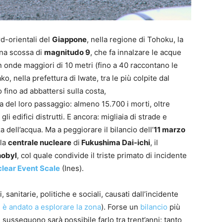
rd-orientali del
Giappone
, nella regione di Tohoku, la
una scossa di
magnitudo 9
, che fa innalzare le acque
 onde maggiori di 10 metri (fino a 40 raccontano le
o, nella prefettura di Iwate, tra le più colpite dal
fino ad abbattersi sulla costa,
 del loro passaggio: almeno 15.700 i morti, oltre
gli edifici distrutti. E ancora: migliaia di strade e
a dell’acqua. Ma a peggiorare il bilancio dell’
11 marzo
lla
centrale nucleare
di
Fukushima Dai-ichi
, il
nobyl
, col quale condivide il triste primato di incidente
clear Event Scale
(Ines).
 sanitarie, politiche e sociali, causati dall’incidente
è andato a esplorare la zona
). Forse un
bilancio
più
i susseguono sarà possibile farlo tra trent’anni: tanto