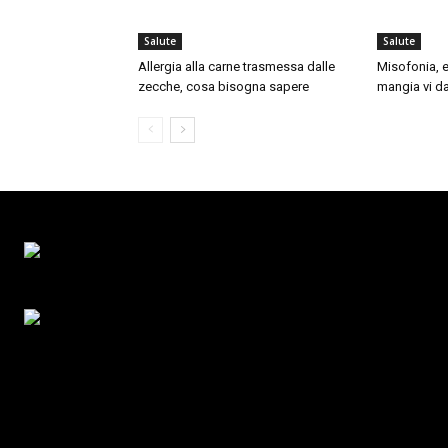
Salute
Salute
Allergia alla carne trasmessa dalle
Misofonia, e
zecche, cosa bisogna sapere
mangia vi da