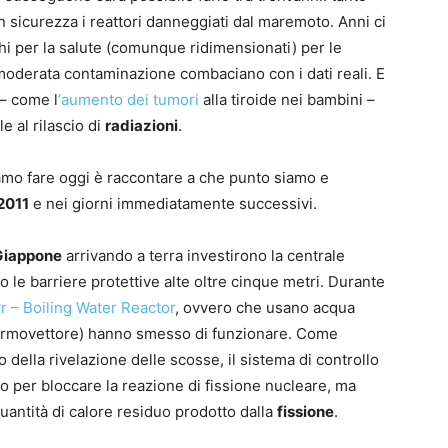
n sicurezza i reattori danneggiati dal maremoto. Anni ci
hi per la salute (comunque ridimensionati) per le
 moderata contaminazione combaciano con i dati reali. E
 – come l
‘aumento dei tumori
alla tiroide nei bambini –
e al rilascio di
radiazioni
.
iamo fare oggi è raccontare a che punto siamo e
2011
e nei giorni immediatamente successivi.
Giappone
arrivando a terra investirono la centrale
o le barriere protettive alte oltre cinque metri. Durante
r – Boiling Water Reactor
, ovvero che usano acqua
ermovettore) hanno smesso di funzionare. Come
 della rivelazione delle scosse, il sistema di controllo
lo per bloccare la reazione di fissione nucleare, ma
uantità di calore residuo prodotto dalla
fissione
.