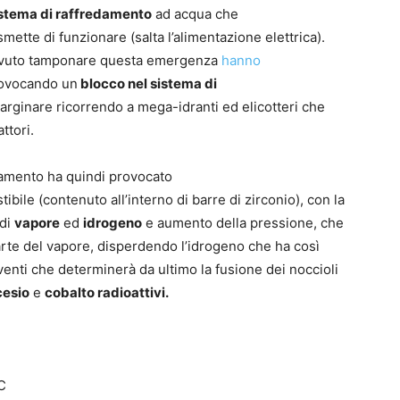
stema di raffredamento
ad acqua che
mette di funzionare (salta l’alimentazione elettrica).
dovuto tamponare questa emergenza
hanno
provocando un
blocco nel sistema di
i arginare ricorrendo a mega-idranti ed elicotteri che
ttori.
damento ha quindi provocato
ibile (contenuto all’interno di barre di zirconio), con la
 di
vapore
ed
idrogeno
e aumento della pressione, che
parte del vapore, disperdendo l’idrogeno che ha così
enti che determinerà da ultimo la fusione dei noccioli
cesio
e
cobalto radioattivi.
C