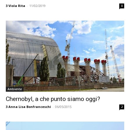
3
Viola Rita
-
11/02/2019
0
Ambiente
Chernobyl, a che punto siamo oggi?
3
Anna Lisa Bonfranceschi
-
06/05/2015
2