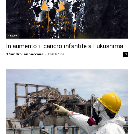
Salute
In aumento il cancro infantile a Fukushima
3
Sandro Iannaccone
-
12/03/2014
0