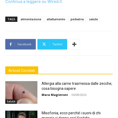
Continua a leggere su Wired.it
TAGS
alimentazione
allattamento
pediatria
salute
Facebook
Twitter
Articoli Correlati
Allergia alla carne trasmessa dalle zecche,
cosa bisogna sapere
Mara Magistroni
-
06/08/2026
Salute
Misofonia, ecco perché i suoni di chi
mangia vi danno così fastidio