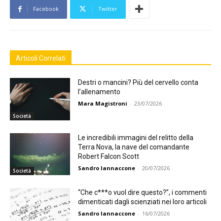
Facebook
Twitter
Articoli Correlati
Destri o mancini? Più del cervello conta
l’allenamento
Mara Magistroni
-
23/07/2026
Società
Le incredibili immagini del relitto della
Terra Nova, la nave del comandante
Robert Falcon Scott
Sandro Iannaccone
-
20/07/2026
Società
“Che c***o vuol dire questo?”, i commenti
dimenticati dagli scienziati nei loro articoli
Sandro Iannaccone
-
16/07/2026