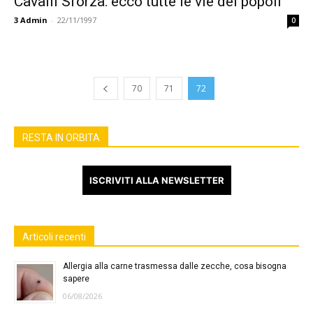
Cavalli Sforza: ecco tutte le vie dei popoli
3
Admin
-
22/11/1997
0
70
71
72
RESTA IN ORBITA
ISCRIVITI ALLA NEWSLETTER
Articoli recenti
Allergia alla carne trasmessa dalle zecche, cosa bisogna
sapere
06/08/2026