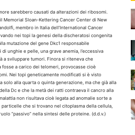
more sarebbero causati da alterazioni dei ribosomi.
 il Memorial Sloan-Kettering Cancer Center di New
dolfi, membro in Italia dell’International Cancer
rvando nei topi la genesi della discheratosi congenita
dalla mutazione del gene Dkc1 responsabile
 di unghie e pelle, una grave anemia, l’eccessiva
à a sviluppare tumori. Finora si riteneva che
ia fosse a carico dei telomeri, provocasse cioè
omi. Nei topi geneticamente modificati si è visto
solo alla quarta o quinta generazione, ma che già alla
lla Dc e che la metà dei ratti contraeva il cancro alla
alattia non risultava cioè legata ad anomalie sorte a
 particelle che si trovano nel citoplasma della cellula,
uolo “passivo” nella sintesi delle proteine. (d.d.v.)