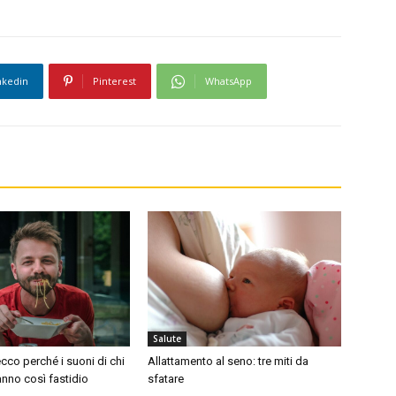
nkedin
Pinterest
WhatsApp
Salute
cco perché i suoni di chi
Allattamento al seno: tre miti da
nno così fastidio
sfatare