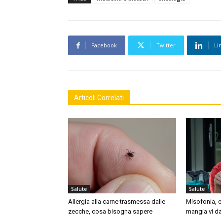
Facebook
Twitter
Li
Articoli Correlati
Salute
Salute
Allergia alla carne trasmessa dalle
Misofonia, e
zecche, cosa bisogna sapere
mangia vi da