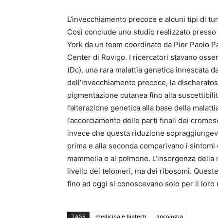
L’invecchiamento precoce e alcuni tipi di tu
Così conclude uno studio realizzato presso
York da un team coordinato da Pier Paolo Pan
Center di Rovigo. I ricercatori stavano osse
(Dc), una rara malattia genetica innescata 
dell’invecchiamento precoce, la discheratosi
pigmentazione cutanea fino alla suscettibilit
l’alterazione genetica alla base della malatt
l’accorciamento delle parti finali dei cromos
invece che questa riduzione sopraggiungeva 
prima e alla seconda comparivano i sintomi de
mammella e al polmone. L’insorgenza della m
livello dei telomeri, ma dei ribosomi. Queste
fino ad oggi si conoscevano solo per il loro r
TAGS
medicina e biotech
oncologia