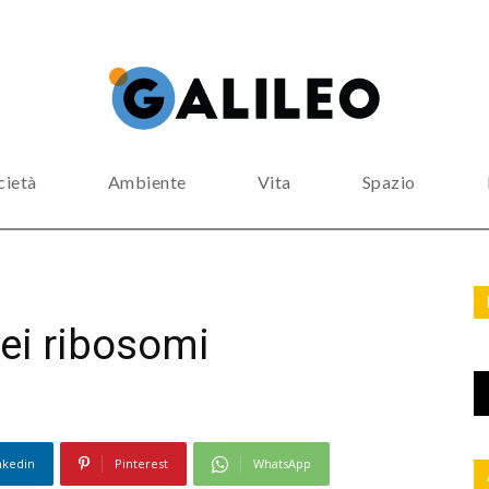
cietà
Ambiente
Vita
Spazio
dei ribosomi
nkedin
Pinterest
WhatsApp