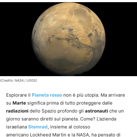
(Credits: NASA / USGS)
Esplorare il
Pianeta rosso
non è più utopia. Ma arrivare
su
Marte
significa prima di tutto proteggere dalle
radiazioni
dello Spazio profondo gli
astronauti
che un
giorno saranno diretti sul pianeta. Come? L’azienda
israeliana
Stemrad
, insieme al colosso
americano Lockheed Martin e la NASA, ha pensato di