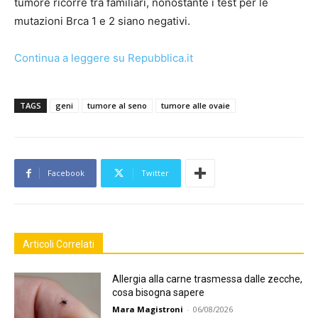
tumore ricorre tra familiari, nonostante i test per le
mutazioni Brca 1 e 2 siano negativi.
Continua a leggere su Repubblica.it
TAGS
geni
tumore al seno
tumore alle ovaie
Facebook
Twitter
Articoli Correlati
Allergia alla carne trasmessa dalle zecche,
cosa bisogna sapere
Mara Magistroni
-
06/08/2026