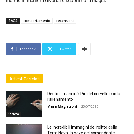
mondo in maniera diversa e scoprirne la magia.
TAGS
comportamento
recensioni
Facebook
Twitter
Articoli Correlati
Destri o mancini? Più del cervello conta
l’allenamento
Mara Magistroni
-
23/07/2026
Società
Le incredibili immagini del relitto della
Terra Nova, la nave del comandante