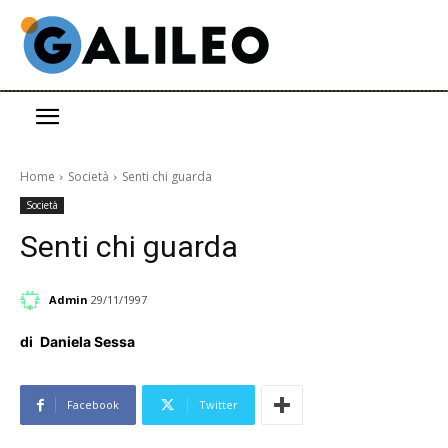
Home
Società
Senti chi guarda
Società
Senti chi guarda
Admin
29/11/1997
di
Daniela Sessa
Facebook
Twitter