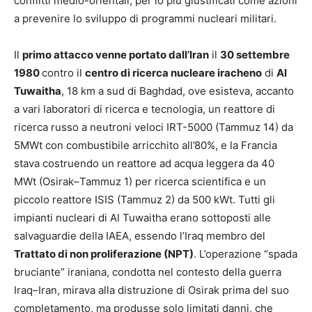
conflitti medio-orientali, per lo più giustificati come azioni
a prevenire lo sviluppo di programmi nucleari militari.
Il
primo attacco venne portato dall’Iran
il
30 settembre
1980
contro il
centro di ricerca nucleare iracheno
di
Al
Tuwaitha
, 18 km a sud di Baghdad, ove esisteva, accanto
a vari laboratori di ricerca e tecnologia, un reattore di
ricerca russo a neutroni veloci IRT-5000 (Tammuz 14) da
5MWt con combustibile arricchito all’80%, e la Francia
stava costruendo un reattore ad acqua leggera da 40
MWt (Osirak–Tammuz 1) per ricerca scientifica e un
piccolo reattore ISIS (Tammuz 2) da 500 kWt. Tutti gli
impianti nucleari di Al Tuwaitha erano sottoposti alle
salvaguardie della IAEA, essendo l’Iraq membro del
Trattato di non proliferazione (NPT)
. L’operazione “spada
bruciante” iraniana, condotta nel contesto della guerra
Iraq–Iran, mirava alla distruzione di Osirak prima del suo
completamento, ma produsse solo limitati danni, che