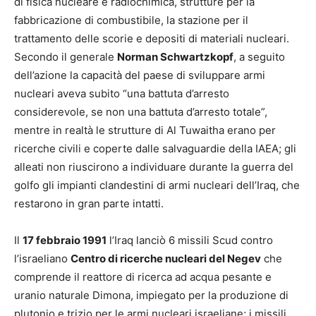
di fisica nucleare e radiochimica, strutture per la
fabbricazione di combustibile, la stazione per il
trattamento delle scorie e depositi di materiali nucleari.
Secondo il generale
Norman Schwartzkopf
, a seguito
dell’azione la capacità del paese di sviluppare armi
nucleari aveva subito “una battuta d’arresto
considerevole, se non una battuta d’arresto totale”,
mentre in realtà le strutture di Al Tuwaitha erano per
ricerche civili e coperte dalle salvaguardie della IAEA; gli
alleati non riuscirono a individuare durante la guerra del
golfo gli impianti clandestini di armi nucleari dell’Iraq, che
restarono in gran parte intatti.
Il
17 febbraio 1991
l’Iraq lanciò 6 missili Scud contro
l’israeliano
Centro di ricerche nucleari del Negev
che
comprende il reattore di ricerca ad acqua pesante e
uranio naturale Dimona, impiegato per la produzione di
plutonio e trizio per le armi nucleari israeliane; i missili