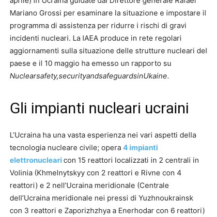
aprile) in Ucraina guidate dal Direttore generale Rafael
Mariano Grossi per esaminare la situazione e impostare il
programma di assistenza per ridurre i rischi di gravi
incidenti nucleari. La IAEA produce in rete regolari
aggiornamenti sulla situazione delle strutture nucleari del
paese e il 10 maggio ha emesso un rapporto su
Nuclear
safety,
security
and
safeguards
in
Ukaine
.
Gli impianti nucleari ucraini
L’Ucraina ha una vasta esperienza nei vari aspetti della
tecnologia nucleare civile; opera
4 impianti
elettronucleari
con 15 reattori localizzati in 2 centrali in
Volinia (Khmelnytskyy con 2 reattori e Rivne con 4
reattori) e 2 nell’Ucraina meridionale (Centrale
dell’Ucraina meridionale nei pressi di Yuzhnoukrainsk
con 3 reattori e Zaporizhzhya a Enerhodar con 6 reattori)