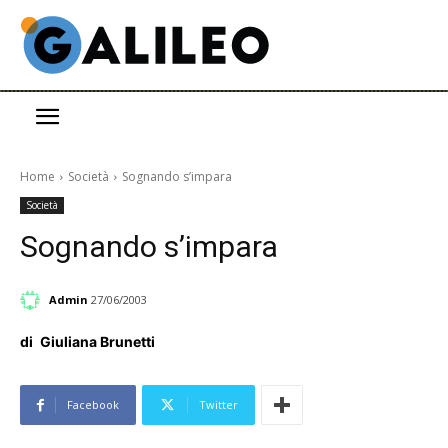
Home
Società
Sognando s’impara
Società
Sognando s’impara
Admin
27/06/2003
di
Giuliana Brunetti
Facebook
Twitter