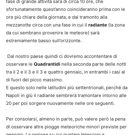
fase di grande attività sarà di circa 10 ore, che
sfortunatamente quest’anno coincideranno prima con le
ore più chiare della giornata, e dal tramonto alla
mezzanotte circa con una fase in cui il
radiante
(la zona
da cui sembrano provenire le meteore) sarà
estremamente basso sull’orizzonte.
Dal nostro paese quindi ci dovremo accontentare di
osservare le
Quadrantidi
nella seconda parte delle notti
tra il 2 e il 3 e il 3 e quattro gennaio, in entrambi i casi al
di fuori del picco massimo.
E questo solo nelle latitudini più settentrionali, perché da
Napoli in giù il radiante sembrerà tramontare intorno alle
20 per poi sorgere nuovamente nelle ore seguenti.
Per consolarsi, almeno in parte, può valere però la pena
di osservare altre piogge meteoriche minori previste per
gennaio. La regione su cui puntare telescopi e