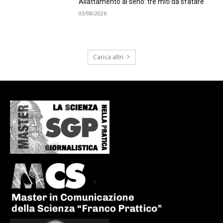
Allattamento al seno: tre miti da sfatare
03/08/2026
Carica altri