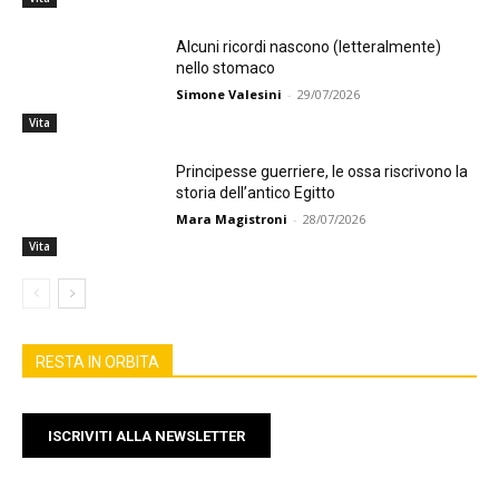
Alcuni ricordi nascono (letteralmente)
nello stomaco
Simone Valesini
-
29/07/2026
Vita
Principesse guerriere, le ossa riscrivono la
storia dell’antico Egitto
Mara Magistroni
-
28/07/2026
Vita
RESTA IN ORBITA
ISCRIVITI ALLA NEWSLETTER