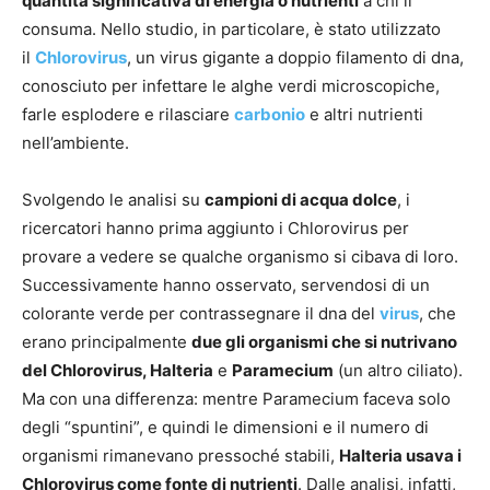
quantità significativa di energia o nutrienti
a chi li
consuma. Nello studio, in particolare, è stato utilizzato
il
Chlorovirus
, un virus gigante a doppio filamento di dna,
conosciuto per infettare le alghe verdi microscopiche,
farle esplodere e rilasciare
carbonio
e altri nutrienti
nell’ambiente.
Svolgendo le analisi su
campioni di acqua dolce
, i
ricercatori hanno prima aggiunto i Chlorovirus per
provare a vedere se qualche organismo si cibava di loro.
Successivamente hanno osservato, servendosi di un
colorante verde per contrassegnare il dna del
virus
, che
erano principalmente
due gli organismi che si nutrivano
del Chlorovirus, Halteria
e
Paramecium
(un altro ciliato).
Ma con una differenza: mentre Paramecium faceva solo
degli “spuntini”, e quindi le dimensioni e il numero di
organismi rimanevano pressoché stabili,
Halteria usava i
Chlorovirus come fonte di nutrienti
. Dalle analisi, infatti,