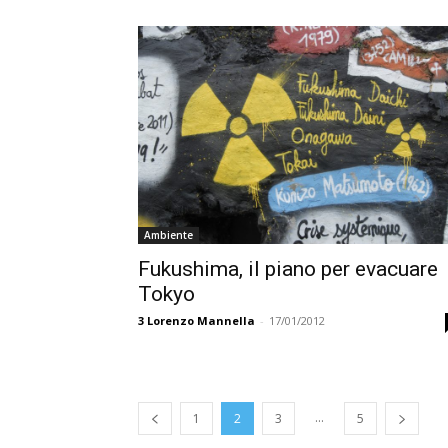
Ambiente
Fukushima, il piano per evacuare
Tokyo
3
Lorenzo Mannella
-
17/01/2012
...
1
2
3
5