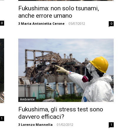
Fukushima: non solo tsunami,
anche errore umano
0
3
Maria Antonietta Cerone
-
05/07/2012
0
Ambiente
Fukushima, gli stress test sono
davvero efficaci?
1
3
Lorenzo Mannella
-
01/02/2012
1