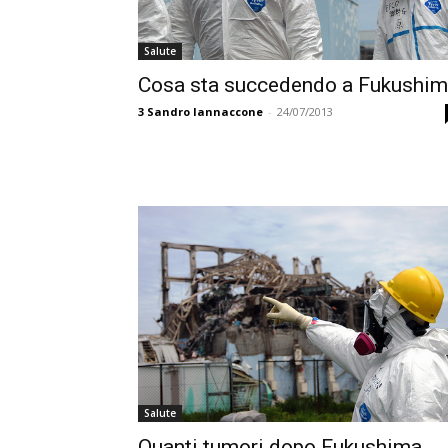
Salute
Cosa sta succedendo a Fukushi
3
Sandro Iannaccone
-
24/07/2013
Salute
Quanti tumori dopo Fukushima