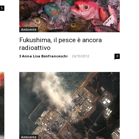
5
Ambiente
Fukushima, il pesce è ancora
radioattivo
3
Anna Lisa Bonfranceschi
-
26/10/2012
0
Ambiente