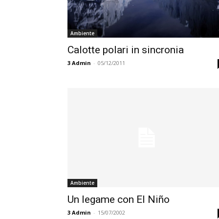
Ambiente
Calotte polari in sincronia
3
Admin
-
05/12/2011
Ambiente
Un legame con El Niño
3
Admin
-
15/07/2002