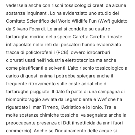
vedersela anche con rischi tossicologici creati da alcune
sostanze inquinanti. Lo ha evidenziato uno studio del
Comitato Scientifico del World Wildlife Fun (Wwf) guidato
da Silvano Focardi. Le analisi condotte su quattro
tartarughe marine della specie Caretta Caretta rimaste
intrappolate nelle reti dei pescatori hanno evidenziato
tracce di policlorofenili (PCB), ovvero idrocarburi
clorurati usati nell’industria elettrotecnica ma anche
come plastificanti e solventi. L’alto rischio tossicologico a
carico di questi animali potrebbe spiegare anche il
frequente ritrovamento sulle coste adriatiche di
tartarughe piaggiate. Il dato fa parte di una campagna di
biomonitoraggio avviata da Legambiente e Wwf che ha
riguardato il mar Tirreno, l’Adriatico e lo Ionio. Tra le
molte sostanze chimiche tossiche, va segnalata anche la
preoccupante presenza di Ddt (insetticida da anni fuori
commercio). Anche se l’inquinamento delle acque si