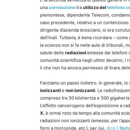
una
correlazione
tra
utilizzo del
telefono ce
piemontese, dipendente Telecom, condanna
caso precedente, relativo a un contenzioso 
dirigente d’azienda bresciano, si era concl
dell’Inail. Tuttavia, è bene ricordare – come 
la scienza non si fa nelle aule di tribunali, m
salute delle
radiazioni
emesse dai telefoni c
comunità scientifica negli ultimi decenni, i ri
il che non ha ancora permesso di tirare delle
Facciamo un passo indietro. In generale, lo 
ionizzanti
e
non ionizzanti
. Le radiofrequen
compreso tra 30 kilohertza e 300 gigahertz)
L’effetto cancerogeno dell’esposizione a rad
X
, è ormai noto da tempo alla comunità scient
radiazioni non ionizzanti (emesse, per l’appunt
forni a microonde, etc.), per cui,
dice il
Nati