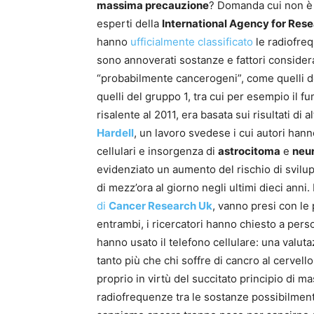
massima precauzione
? Domanda cui non è c
esperti della
International Agency for Res
hanno
ufficialmente classificato
le radiofre
sono annoverati sostanze e fattori conside
“probabilmente cancerogeni”, come quelli 
quelli del gruppo 1, tra cui per esempio il fu
risalente al 2011, era basata sui risultati di a
Hardell
, un lavoro svedese i cui autori han
cellulari e insorgenza di
astrocitoma
e
neu
evidenziato un aumento del rischio di svilupp
di mezz’ora al giorno negli ultimi dieci anni
di
Cancer Research Uk
, vanno presi con le p
entrambi, i ricercatori hanno chiesto a per
hanno usato il telefono cellulare: una valuta
tanto più che chi soffre di cancro al cervel
proprio in virtù del succitato principio di ma
radiofrequenze tra le sostanze possibilment