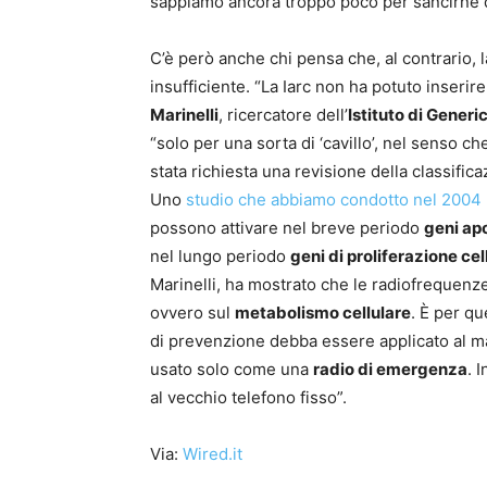
sappiamo ancora troppo poco per sancirne d
C’è però anche chi pensa che, al contrario, l
insufficiente. “La Iarc non ha potuto inseri
Marinelli
, ricercatore dell’
Istituto di Gener
“solo per una sorta di ‘cavillo’, nel senso 
stata richiesta una revisione della classifica
Uno
studio che abbiamo condotto nel 2004
possono attivare nel breve periodo
geni ap
nel lungo periodo
geni di proliferazione cel
Marinelli, ha mostrato che le radiofrequenz
ovvero sul
metabolismo cellulare
. È per qu
di prevenzione debba essere applicato al m
usato solo come una
radio di emergenza
. 
al vecchio telefono fisso”.
Via:
Wired.it