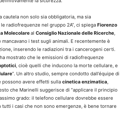
efinitivamente la sicurezza.
a cautela non solo sia obbligatoria, ma sia
re le radiofrequenze nel gruppo 2A”, ci spiega
Fiorenzo
ica Molecolare
al
Consiglio Nazionale delle Ricerche
,
che mancavano i test sugli animali. E recentemente è
zione, inserendo le radiazioni tra i cancerogeni certi.
ha mostrato che le emissioni di radiofrequenze
optotici
, cioè quelli che inducono la morte cellulare, e
lulare
”. Un altro studio, sempre condotto dall’équipe di
e possono avere effetti sulla
cinetica enzimatica
,
esto che Marinelli suggerisce di “applicare il principio
assimo grado: il telefono cellulare dovrebbe essere
In tutti i casi che non sono emergenze, è bene tornare