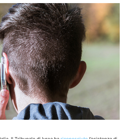
lia. Il Tribunale di Ivrea ha
riconosciuto
l’esistenza di