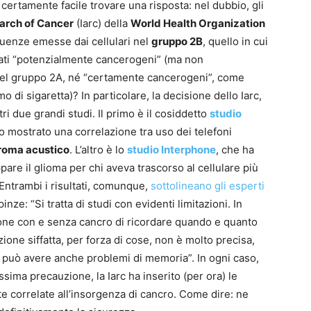
ertamente facile trovare una risposta: nel dubbio, gli
earch of Cancer
(Iarc) della
World Health Organization
quenze emesse dai cellulari nel
gruppo 2B
, quello in cui
rati “potenzialmente cancerogeni” (ma non
del gruppo 2A, né “certamente cancerogeni”, come
mo di sigaretta)? In particolare, la decisione dello Iarc,
ltri due grandi studi. Il primo è il cosiddetto
studio
no mostrato una correlazione tra uso dei telefoni
roma acustico
. L’altro è lo
studio Interphone
, che ha
are il glioma per chi aveva trascorso al cellulare più
. Entrambi i risultati, comunque,
sottolineano gli esperti
inze: “Si tratta di studi con evidenti limitazioni. In
sone con e senza cancro di ricordare quando e quanto
zione siffatta, per forza di cose, non è molto precisa,
lo può avere anche problemi di memoria”. In ogni caso,
ssima precauzione, la Iarc ha inserito (per ora) le
e correlate all’insorgenza di cancro. Come dire: ne