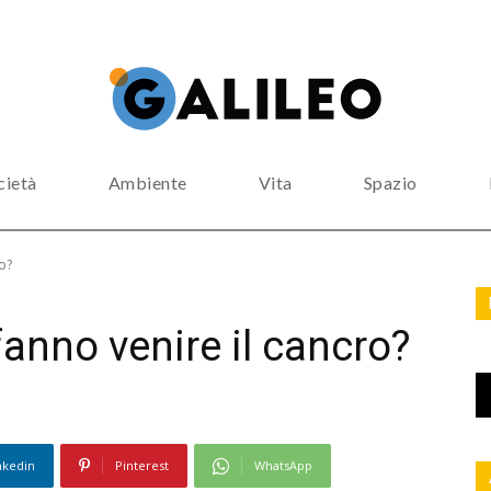
cietà
Ambiente
Vita
Spazio
ro?
i fanno venire il cancro?
nkedin
Pinterest
WhatsApp