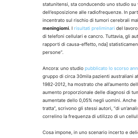
statunitensi, sta conducendo uno studio su vas
dell’esposizione alle radiofrequenze. In part
incentrato sul rischio di tumori cerebrali ma
meningiomi
. I
risultati preliminari
del lavoro
di telefoni cellulari e cancro. Tuttavia, gli 
rapporti di causa-effetto, nda] statisticamen
persone”.
Ancora: uno studio
pubblicato lo scorso ann
gruppo di circa 30mila pazienti australiani a
1982-2012, ha mostrato che all’aumento della
aumento proporzionale delle diagnosi di tumo
aumentate dello 0,05% negli uomini. Anche i
tratta”, scrivono gli stessi autori, “di un’ana
correlino la frequenza di utilizzo di un cellul
Cosa impone, in uno scenario incerto e delic