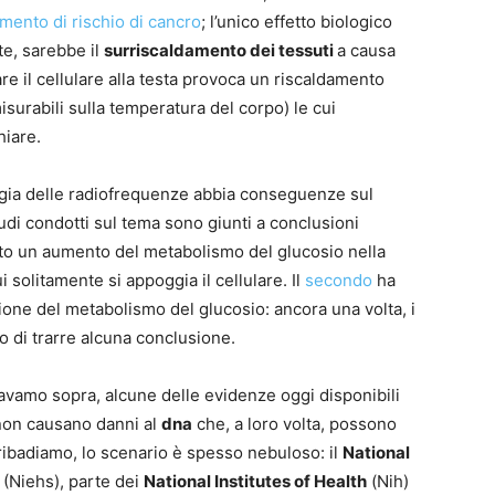
mento di rischio di cancro
; l’unico effetto biologico
te, sarebbe il
surriscaldamento dei tessuti
a causa
re il cellulare alla testa provoca un riscaldamento
surabili sulla temperatura del corpo) le cui
hiare.
ergia delle radiofrequenze abbia conseguenze sul
udi condotti sul tema sono giunti a conclusioni
o un aumento del metabolismo del glucosio nella
i solitamente si appoggia il cellulare. Il
secondo
ha
ione del metabolismo del glucosio: ancora una volta, i
o di trarre alcuna conclusione.
vamo sopra, alcune delle evidenze oggi disponibili
non causano danni al
dna
che, a loro volta, possono
ribadiamo, lo scenario è spesso nebuloso: il
National
(Niehs), parte dei
National Institutes of Health
(Nih)