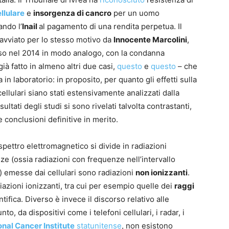
llulare
e
insorgenza di cancro
per un uomo
ndo l’
Inail
al pagamento di una rendita perpetua. Il
avviato per lo stesso motivo da
Innocente Marcolini
,
uso nel 2014 in modo analogo, con la condanna
già fatto in almeno altri due casi,
questo
e
questo
– che
a in laboratorio: in proposito, per quanto gli effetti sulla
ellulari siano stati estensivamente analizzati dalla
sultati degli studi si sono rivelati talvolta contrastanti,
 conclusioni definitive in merito.
spettro elettromagnetico si divide in radiazioni
ze (ossia radiazioni con frequenze nell’intervallo
 emesse dai cellulari sono radiazioni
non ionizzanti
.
iazioni ionizzanti, tra cui per esempio quelle dei
raggi
ifica. Diverso è invece il discorso relativo alle
o, da dispositivi come i telefoni cellulari, i radar, i
onal Cancer Institute
statunitense
, non esistono