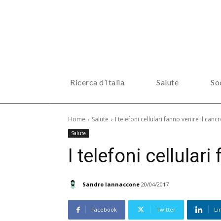
Ricerca d’Italia
Salute
So
Home
Salute
I telefoni cellulari fanno venire il canc
Salute
I telefoni cellular
Sandro Iannaccone
20/04/2017
Facebook
Twitter
Li