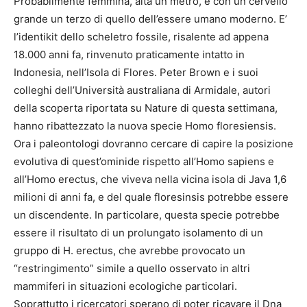
Probabilmente femmina, alta un metro, e con un cervello
grande un terzo di quello dell’essere umano moderno. E’
l’identikit dello scheletro fossile, risalente ad appena
18.000 anni fa, rinvenuto praticamente intatto in
Indonesia, nell’Isola di Flores. Peter Brown e i suoi
colleghi dell’Università australiana di Armidale, autori
della scoperta riportata su Nature di questa settimana,
hanno ribattezzato la nuova specie Homo floresiensis.
Ora i paleontologi dovranno cercare di capire la posizione
evolutiva di quest’ominide rispetto all’Homo sapiens e
all’Homo erectus, che viveva nella vicina isola di Java 1,6
milioni di anni fa, e del quale floresinsis potrebbe essere
un discendente. In particolare, questa specie potrebbe
essere il risultato di un prolungato isolamento di un
gruppo di H. erectus, che avrebbe provocato un
“restringimento” simile a quello osservato in altri
mammiferi in situazioni ecologiche particolari.
Soprattutto i ricercatori sperano di poter ricavare il Dna