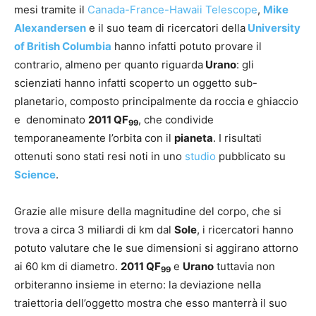
mesi tramite il
Canada-France-Hawaii Telescope
,
Mike
Alexandersen
e il suo team di ricercatori della
University
of British Columbia
hanno infatti potuto provare il
contrario, almeno per quanto riguarda
Urano
: gli
scienziati hanno infatti scoperto un oggetto sub-
planetario, composto principalmente da roccia e ghiaccio
e denominato
2011 QF
, che condivide
99
temporaneamente l’orbita con il
pianeta
. I risultati
ottenuti sono stati resi noti in uno
studio
pubblicato su
Science
.
Grazie alle misure della magnitudine del corpo, che si
trova a circa 3 miliardi di km dal
Sole
, i ricercatori hanno
potuto valutare che le sue dimensioni si aggirano attorno
ai 60 km di diametro.
2011 QF
e
Urano
tuttavia non
99
orbiteranno insieme in eterno: la deviazione nella
traiettoria dell’oggetto mostra che esso manterrà il suo