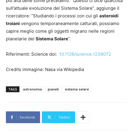
più alta delle stime precedenti. “Questo ci dice qualcosa
sull’attuale evoluzione del Sistema Solare”, aggiunge il
ricercatore: “Studiando i processi con cui gli
asteroidi
troiani
vengono temporaneamente catturati, possiamo
capire meglio come gli oggetti migrano nelle regioni
planetarie del
Sistema Solare
”.
Riferimenti: Science doi:
10.1126/science.1238072
Credits immagine: Nasa via Wikipedia
TAGS
astronomia
pianeti
sistema solare
Facebook
Twitter