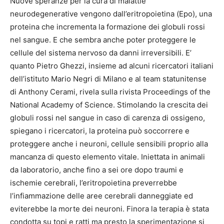
Nuove speranze per la cura di malattie
neurodegenerative vengono dall’eritropoietina (Epo), una
proteina che incrementa la formazione dei globuli rossi
nel sangue. E che sembra anche poter proteggere le
cellule del sistema nervoso da danni irreversibili. E’
quanto Pietro Ghezzi, insieme ad alcuni ricercatori italiani
dell’istituto Mario Negri di Milano e al team statunitense
di Anthony Cerami, rivela sulla rivista Proceedings of the
National Academy of Science. Stimolando la crescita dei
globuli rossi nel sangue in caso di carenza di ossigeno,
spiegano i ricercatori, la proteina può soccorrere e
proteggere anche i neuroni, cellule sensibili proprio alla
mancanza di questo elemento vitale. Iniettata in animali
da laboratorio, anche fino a sei ore dopo traumi e
ischemie cerebrali, l’eritropoietina preverrebbe
l’infiammazione delle aree cerebrali danneggiate ed
eviterebbe la morte dei neuroni. Finora la terapia è stata
condotta su topi e ratti ma presto la sperimentazione si