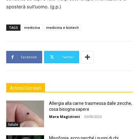
sposterà sull’uomo. (g.p.)
TAGS
medicina
medicina e biotech
Facebook
Twitter
Articoli Correlati
Allergia alla carne trasmessa dalle zecche,
cosa bisogna sapere
Mara Magistroni
-
06/08/2026
Salute
Misofonia, ecco perché i suoni di chi