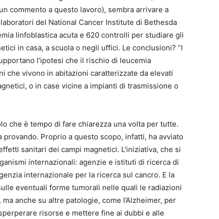
un commento a questo lavoro), sembra arrivare a
llaboratori del National Cancer Institute di Bethesda
ia linfoblastica acuta e 620 controlli per studiare gli
tici in casa, a scuola o negli uffici. Le conclusioni? “I
supportano l’ipotesi che il rischio di leucemia
ni che vivono in abitazioni caratterizzate da elevati
gnetici, o in case vicine a impianti di trasmissione o
o che è tempo di fare chiarezza una volta per tutte.
a provando. Proprio a questo scopo, infatti, ha avviato
etti sanitari dei campi magnetici. L’iniziativa, che si
nismi internazionali: agenzie e istituti di ricerca di
Agenzia internazionale per la ricerca sul cancro. E la
ulle eventuali forme tumorali nelle quali le radiazioni
 ma anche su altre patologie, come l’Alzheimer, per
sperperare risorse e mettere fine ai dubbi e alle