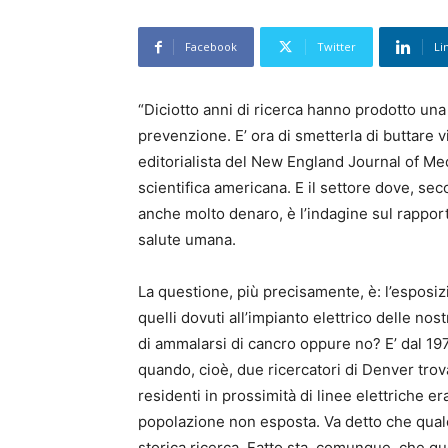
Facebook
Twitter
Li
“Diciotto anni di ricerca hanno prodotto u
prevenzione. E’ ora di smetterla di buttare 
editorialista del New England Journal of Medi
scientifica americana. E il settore dove, se
anche molto denaro, è l’indagine sul rappor
salute umana.
La questione, più precisamente, è: l’esposi
quelli dovuti all’impianto elettrico delle nos
di ammalarsi di cancro oppure no? E’ dal 19
quando, cioè, due ricercatori di Denver trova
residenti in prossimità di linee elettriche er
popolazione non esposta. Va detto che qualc
storica ricerca. Fatto sta, comunque, che que