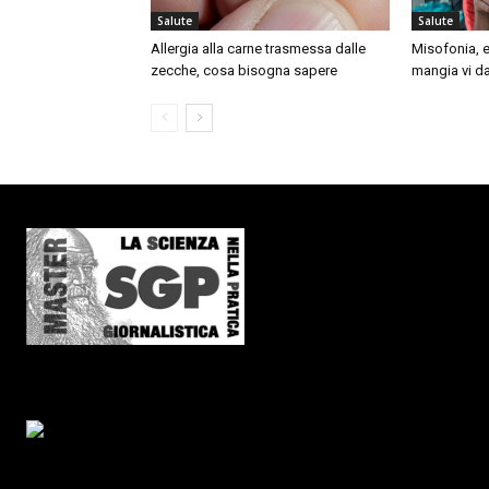
Salute
Salute
Allergia alla carne trasmessa dalle
Misofonia, e
zecche, cosa bisogna sapere
mangia vi da