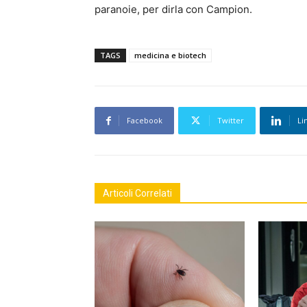
paranoie, per dirla con Campion.
TAGS
medicina e biotech
Facebook
Twitter
Li
Articoli Correlati