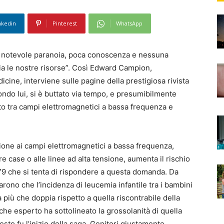
nkedin
Pinterest
WhatsApp
na notevole paranoia, poca conoscenza e nessuna
via le nostre risorse”. Così Edward Campion,
cine, interviene sulle pagine della prestigiosa rivista
condo lui, si è buttato via tempo, e presumibilmente
to tra campi elettromagnetici a bassa frequenza e
zione ai campi elettromagnetici a bassa frequenza,
tre case o alle linee ad alta tensione, aumenta il rischio
79 che si tenta di rispondere a questa domanda. Da
rono che l’incidenza di leucemia infantile tra i bambini
a più che doppia rispetto a quella riscontrabile della
he esperto ha sottolineato la grossolanità di quella
sto fu l’inizio della saga. Genitori giustamente