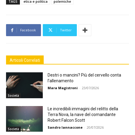
TAGS
etica e politica
polemiche
Facebook
Twitter
Articoli Correlati
Destri o mancini? Più del cervello conta
l’allenamento
Mara Magistroni
-
23/07/2026
Società
Le incredibili immagini del relitto della
Terra Nova, la nave del comandante
Robert Falcon Scott
Sandro Iannaccone
-
20/07/2026
Società