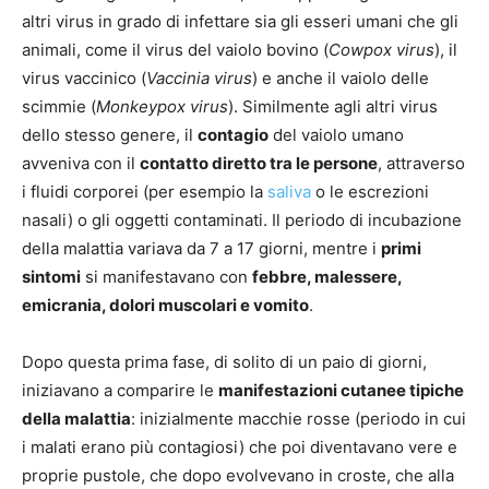
altri virus in grado di infettare sia gli esseri umani che gli
animali, come il virus del vaiolo bovino (
Cowpox virus
), il
virus vaccinico (
Vaccinia virus
) e anche il vaiolo delle
scimmie (
Monkeypox virus
). Similmente agli altri virus
dello stesso genere, il
contagio
del vaiolo umano
avveniva con il
contatto diretto tra le persone
, attraverso
i fluidi corporei (per esempio la
saliva
o le escrezioni
nasali) o gli oggetti contaminati. Il periodo di incubazione
della malattia variava da 7 a 17 giorni, mentre i
primi
sintomi
si manifestavano con
febbre, malessere,
emicrania, dolori muscolari e vomito
.
Dopo questa prima fase, di solito di un paio di giorni,
iniziavano a comparire le
manifestazioni cutanee tipiche
della malattia
: inizialmente macchie rosse (periodo in cui
i malati erano più contagiosi) che poi diventavano vere e
proprie pustole, che dopo evolvevano in croste, che alla