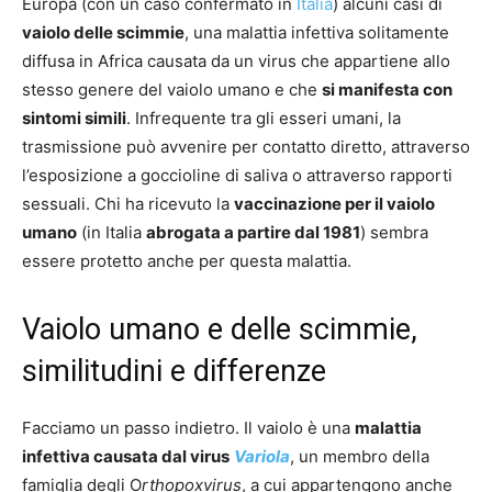
Europa (con un caso confermato in
Italia
) alcuni casi di
vaiolo delle scimmie
, una malattia infettiva solitamente
diffusa in Africa causata da un virus che appartiene allo
stesso genere del vaiolo umano e che
si manifesta con
sintomi simili
. Infrequente tra gli esseri umani, la
trasmissione può avvenire per contatto diretto, attraverso
l’esposizione a goccioline di saliva o attraverso rapporti
sessuali. Chi ha ricevuto la
vaccinazione per il vaiolo
umano
(in Italia
abrogata a partire dal 1981
) sembra
essere protetto anche per questa malattia.
Vaiolo umano e delle scimmie,
similitudini e differenze
Facciamo un passo indietro. Il vaiolo è una
malattia
infettiva causata dal virus
Variola
, un membro della
famiglia degli O
rthopoxvirus
, a cui appartengono anche