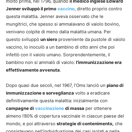
molto prima, nel 1796, quando
il medico inglese Edward
Jenner sviluppò il primo
vaccino
, diretto proprio contro
questa malattia. Jenner aveva osservato che le
mungitrici, che spesso si ammalavano di vaiolo bovino,
venivano colpite di meno dalla malattia umana. Per
questo sviluppò
un siero
proveniente da pustole di vaiolo
vaccino, lo inoculò a un bambino di otto anni che poi
infettò con il vaiolo umano. Sorprendentemente, il
bambino non si ammalò di vaiolo:
l’immunizzazione era
effettivamente avvenuta
.
Dopo quasi due secoli, nel 1967, l’Oms lanciò un
piano di
immunizzazione e sorveglianza
volto a eradicare
definitivamente questa malattia: inizialmente con
campagne di
vaccinazione
di massa
per ottenere
almeno l’80% di copertura vaccinale in ciascun paese del
mondo, e poi attraverso
strategie di contenimento,
che
consistevano nell’individuazione dei casi isolati e nella