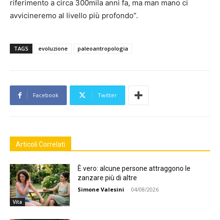
riferimento a circa 300mila anni fa, ma man mano ci
avvicineremo al livello più profondo”.
TAGS
evoluzione
paleoantropologia
Facebook
Twitter
Articoli Correlati
È vero: alcune persone attraggono le
zanzare più di altre
Simone Valesini
-
04/08/2026
Vita