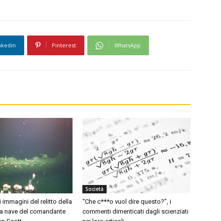
nkedin
Pinterest
WhatsApp
Società
i immagini del relitto della
“Che c***o vuol dire questo?”, i
 la nave del comandante
commenti dimenticati dagli scienziati