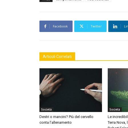
Facebook
Twitter
Li
Articoli Correlati
Società
Società
Destri o mancini? Più del cervello
Le incredibil
conta l’allenamento
Terra Nova,