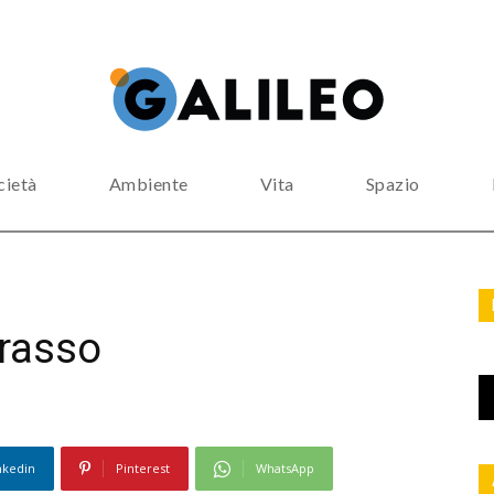
cietà
Ambiente
Vita
Spazio
grasso
nkedin
Pinterest
WhatsApp