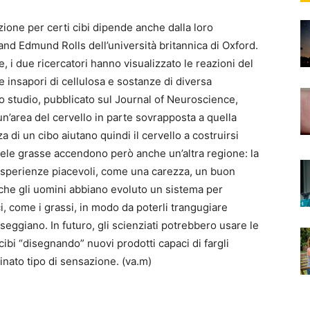
ione per certi cibi dipende anche dalla loro
nd Edmund Rolls dell’università britannica di Oxford.
, i due ricercatori hanno visualizzato le reazioni del
le insapori di cellulosa e sostanze di diversa
Lo studio, pubblicato sul Journal of Neuroscience,
un’area del cervello in parte sovrapposta a quella
a di un cibo aiutano quindi il cervello a costruirsi
cele grasse accendono però anche un’altra regione: la
e esperienze piacevoli, come una carezza, un buon
e che gli uomini abbiano evoluto un sistema per
i, come i grassi, in modo da poterli trangugiare
eggiano. In futuro, gli scienziati potrebbero usare le
ibi “disegnando” nuovi prodotti capaci di fargli
inato tipo di sensazione. (va.m)