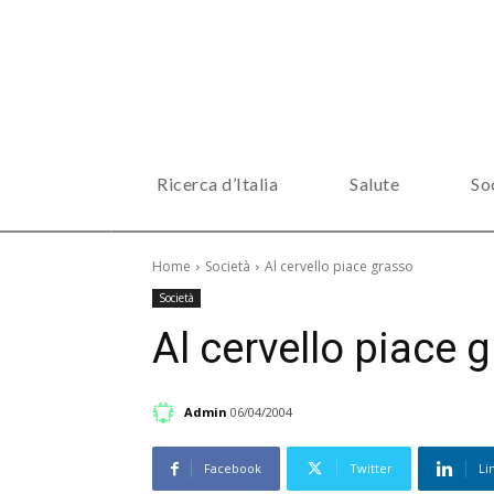
Ricerca d’Italia
Salute
So
Home
Società
Al cervello piace grasso
Società
Al cervello piace 
Admin
06/04/2004
Facebook
Twitter
Li