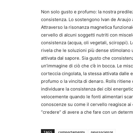
Non solo gusto e profumo: la nostra predilez
consistenza. Lo sostengono Ivan de Araujo a
Attraverso la risonanza magnetica funzionale
cervello di alcuni soggetti nutriti con misce
consistenza (acqua, oli vegetali, sciroppi). 
rivela che le soluzioni più dense stimolano 
attivata dal sapore. Sia gusto che consistenz
un’immagine di ciò che c’è in bocca. Le mis
corteccia cingolata, la stessa attivata dall
profumo o la vincita di denaro. Rolls ritien
individuare la consistenza dei cibi energetic
velocemente quando le fonti alimentari scars
conoscenze su come il cervello reagisce ai c
“credere” di avere a che fare con un determ
TAGS
comportamento
neuroscienze