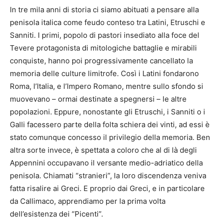
In tre mila anni di storia ci siamo abituati a pensare alla
penisola italica come feudo conteso tra Latini, Etruschi e
Sanniti. I primi, popolo di pastori insediato alla foce del
Tevere protagonista di mitologiche battaglie e mirabili
conquiste, hanno poi progressivamente cancellato la
memoria delle culture limitrofe. Così i Latini fondarono
Roma, l’Italia, e l’Impero Romano, mentre sullo sfondo si
muovevano – ormai destinate a spegnersi – le altre
popolazioni. Eppure, nonostante gli Etruschi, i Sanniti o i
Galli facessero parte della folta schiera dei vinti, ad essi è
stato comunque concesso il privilegio della memoria. Ben
altra sorte invece, è spettata a coloro che al di là degli
Appennini occupavano il versante medio-adriatico della
penisola. Chiamati “stranieri”, la loro discendenza veniva
fatta risalire ai Greci. E proprio dai Greci, e in particolare
da Callimaco, apprendiamo per la prima volta
dell’esistenza dei “Picenti”.