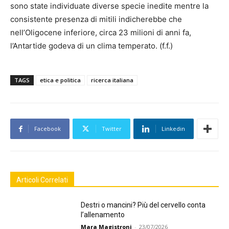
sono state individuate diverse specie inedite mentre la
consistente presenza di mitili indicherebbe che
nell’Oligocene inferiore, circa 23 milioni di anni fa,
l’Antartide godeva di un clima temperato. (f.f.)
TAGS
etica e politica
ricerca italiana
Facebook
Twitter
Linkedin
Articoli Correlati
Destri o mancini? Più del cervello conta
l’allenamento
Mara Magistroni
-
23/07/2026