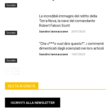
Società
Le incredibili immagini del relitto della
Terra Nova, la nave del comandante
Robert Falcon Scott
Sandro Iannaccone
-
20/07/2026
Società
“Che c***o vuol dire questo?”, i commenti
dimenticati dagli scienziati nei loro articoli
Sandro Iannaccone
-
16/07/2026
Società
RESTA IN ORBITA
ISCRIVITI ALLA NEWSLETTER