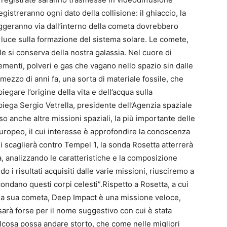
gistreranno ogni dato della collisione: il ghiaccio, la
ggeranno via dall’interno della cometa dovrebbero
r luce sulla formazione del sistema solare. Le comete,
ile si conserva della nostra galassia. Nel cuore di
menti, polveri e gas che vagano nello spazio sin dalle
 mezzo di anni fa, una sorta di materiale fossile, che
gare l’origine della vita e dell’acqua sulla
iega Sergio Vetrella, presidente dell’Agenzia spaziale
o anche altre missioni spaziali, la più importante delle
europeo, il cui interesse è approfondire la conoscenza
si scaglierà contro Tempel 1, la sonda Rosetta atterrerà
, analizzando le caratteristiche e la composizione
o i risultati acquisiti dalle varie missioni, riusciremo a
ondano questi corpi celesti”.Rispetto a Rosetta, a cui
la sua cometa, Deep Impact è una missione veloce,
 sarà forse per il nome suggestivo con cui è stata
alcosa possa andare storto, che come nelle migliori