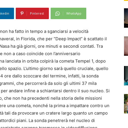
nkedin
Pinterest
WhatsApp
o non ha fatto in tempo a sganciarsi a velocità
averal, in Florida, che per “Deep Impact” è scattato il
 Nasa ha già giorni, ore minuti e secondi contati. Tra
he non a caso coincide con l’anniversario
a lanciata in orbita colpirà la cometa Tempel 1, dopo
ello spazio. L’ultimo giorno sarà quello cruciale, quello
24 ore dallo scoccare del termine, infatti, la sonda
grammi, che percorrerà da solo gli ultimi 37 mila
per andare infine a schiantarsi dentro il suo nucleo. Si
, che non ha precedenti nella storia delle missioni
gere una cometa, nonché la prima a impattare contro un
tà tali da provocare un cratere largo quanto un campo
ttordici piani. La sonda penetrerà nel nucleo di
 registrate saranno trasmesse in videodiffusione