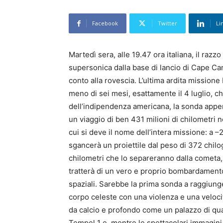
Facebook
Twitter
Li
Martedì sera, alle 19.47 ora italiana, il razz
supersonica dalla base di lancio di Cape Can
conto alla rovescia. L’ultima ardita missione
meno di sei mesi, esattamente il 4 luglio, c
dell’indipendenza americana, la sonda appen
un viaggio di ben 431 milioni di chilometri n
cui si deve il nome dell’intera missione: a –
sgancerà un proiettile dal peso di 372 chilo
chilometri che lo separeranno dalla cometa, 
tratterà di un vero e proprio bombardamento
spaziali. Sarebbe la prima sonda a raggiun
corpo celeste con una violenza e una veloci
da calcio e profondo come un palazzo di qua
Tempel 1 e, mentre le spettacolari immagini