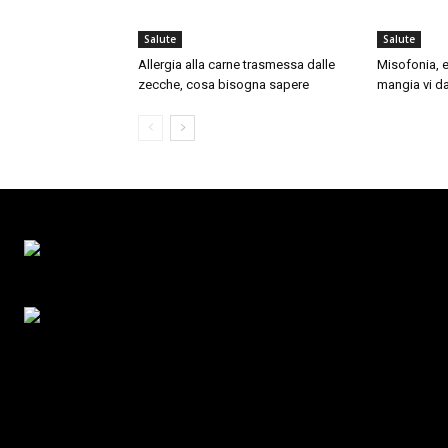
Salute
Salute
Allergia alla carne trasmessa dalle
Misofonia, e
zecche, cosa bisogna sapere
mangia vi da