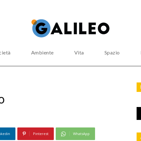
cietà
Ambiente
Vita
Spazio
o
nkedin
Pinterest
WhatsApp