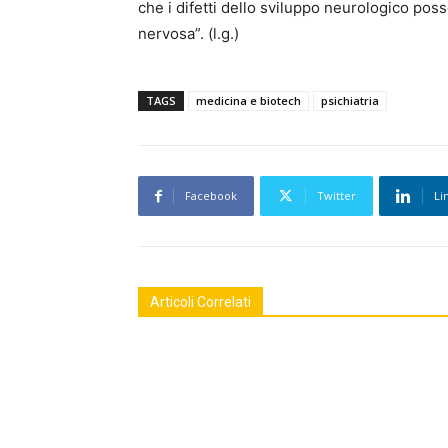
che i difetti dello sviluppo neurologico pos
nervosa”. (l.g.)
TAGS
medicina e biotech
psichiatria
Facebook
Twitter
Li
Articoli Correlati