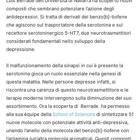
Luis Berrade dell’Università di Navarra ha scoperto nuovi
composti che sembrano potenziare l’azione degli
antidepressivi. Si tratta di derivati del benzo[b]-tiofene
che agiscono sul trasportatore della serotonina e sul
recettore serotoninergico 5-HT7, due neurotrasmettitori
considerati fondamentali nello sviluppo della
depressione.
Il malfunzionamento della sinapsi in cui è presente la
serotonina gioca un ruolo essenziale nella genesi di
questa malattia. Nelle persone depresse infatti, si
riscontra una carenza di questo neurotrasmettitore e le
terapie moderne intervengono sulla diminuzione del suo
assorbimento. Ora la scoperta di Berrade ha permesso
alla sua équipe della
School of Sciences
di sintetizzare 51
nuove molecole con potenziale attività anti-depressiva,
unendo l’anello della molecola del benzo[b]-tiofene con
l’arilamina (un’altra molecola aromatica). Questi composti,