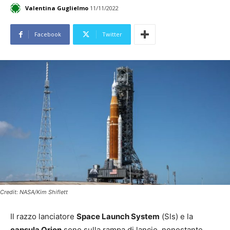
Valentina Guglielmo
11/11/2022
Facebook
Twitter
Credit: NASA/Kim Shiflett
Il razzo lanciatore
Space Launch System
(Sls) e la
capsula Orion
sono sulla rampa di lancio, nonostante