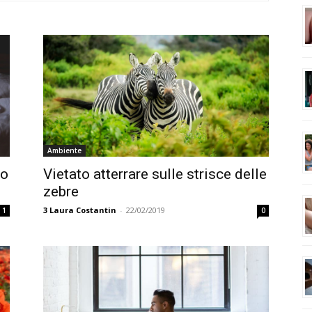
Ambiente
mo
Vietato atterrare sulle strisce delle
zebre
3
Laura Costantin
-
22/02/2019
1
0