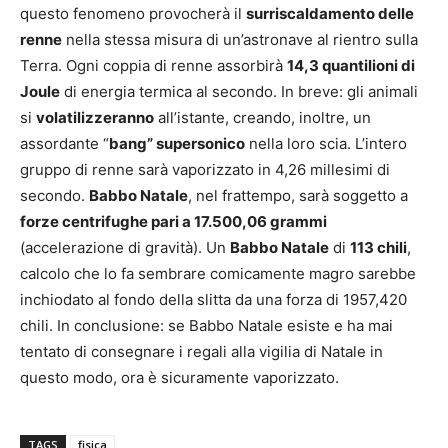
questo fenomeno provocherà il
surriscaldamento delle
renne
nella stessa misura di un’astronave al rientro sulla
Terra. Ogni coppia di renne assorbirà
14,3 quantilioni di
Joule
di energia termica al secondo. In breve: gli animali
si
volatilizzeranno
all’istante, creando, inoltre, un
assordante “
bang” supersonico
nella loro scia. L’intero
gruppo di renne sarà vaporizzato in 4,26 millesimi di
secondo.
Babbo Natale
, nel frattempo, sarà soggetto a
forze centrifughe pari a 17.500,06 grammi
(accelerazione di gravità). Un
Babbo Natale
di
113 chili
,
calcolo che lo fa sembrare comicamente magro sarebbe
inchiodato al fondo della slitta da una forza di 1957,420
chili. In conclusione: se Babbo Natale esiste e ha mai
tentato di consegnare i regali alla vigilia di Natale in
questo modo, ora è sicuramente vaporizzato.
TAGS
fisica