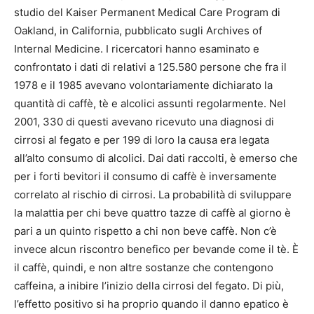
studio del Kaiser Permanent Medical Care Program di
Oakland, in California, pubblicato sugli Archives of
Internal Medicine. I ricercatori hanno esaminato e
confrontato i dati di relativi a 125.580 persone che fra il
1978 e il 1985 avevano volontariamente dichiarato la
quantità di caffè, tè e alcolici assunti regolarmente. Nel
2001, 330 di questi avevano ricevuto una diagnosi di
cirrosi al fegato e per 199 di loro la causa era legata
all’alto consumo di alcolici. Dai dati raccolti, è emerso che
per i forti bevitori il consumo di caffè è inversamente
correlato al rischio di cirrosi. La probabilità di sviluppare
la malattia per chi beve quattro tazze di caffè al giorno è
pari a un quinto rispetto a chi non beve caffè. Non c’è
invece alcun riscontro benefico per bevande come il tè. È
il caffè, quindi, e non altre sostanze che contengono
caffeina, a inibire l’inizio della cirrosi del fegato. Di più,
l’effetto positivo si ha proprio quando il danno epatico è