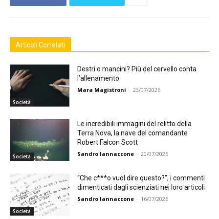
Articoli Correlati
Destri o mancini? Più del cervello conta
l’allenamento
Mara Magistroni
-
23/07/2026
Società
Le incredibili immagini del relitto della
Terra Nova, la nave del comandante
Robert Falcon Scott
Sandro Iannaccone
-
20/07/2026
Società
“Che c***o vuol dire questo?”, i commenti
dimenticati dagli scienziati nei loro articoli
Sandro Iannaccone
-
16/07/2026
Società