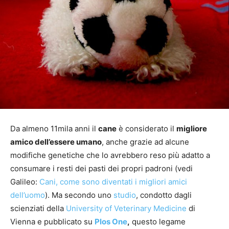
Da almeno 11mila anni il
cane
è considerato il
migliore
amico dell’essere umano
, anche grazie ad alcune
modifiche genetiche che lo avrebbero reso più adatto a
consumare i resti dei pasti dei propri padroni (vedi
Galileo:
Cani, come sono diventati i migliori amici
dell’uomo
). Ma secondo uno
studio
, condotto dagli
scienziati della
University of Veterinary Medicine
di
Vienna e pubblicato su
Plos One
,
questo legame