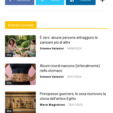
Articoli Correlati
È vero: alcune persone attraggono le
zanzare più di altre
Simone Valesini
-
04/08/2026
Vita
Alcuni ricordi nascono (letteralmente)
nello stomaco
Simone Valesini
-
29/07/2026
Vita
Principesse guerriere, le ossa riscrivono la
storia dell’antico Egitto
Mara Magistroni
-
28/07/2026
Vita