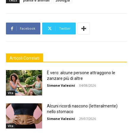
TAGS
piante e animali
zoologia
Facebook
Twitter
Articoli Correlati
È vero: alcune persone attraggono le
zanzare più di altre
Simone Valesini
-
04/08/2026
Vita
Alcuni ricordi nascono (letteralmente)
nello stomaco
Simone Valesini
-
29/07/2026
Vita