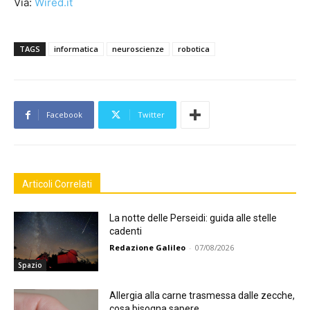
Via:
Wired.it
TAGS
informatica
neuroscienze
robotica
Facebook
Twitter
Articoli Correlati
La notte delle Perseidi: guida alle stelle
cadenti
Redazione Galileo
-
07/08/2026
Spazio
Allergia alla carne trasmessa dalle zecche,
cosa bisogna sapere