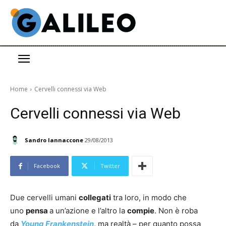
Home
Cervelli connessi via Web
Cervelli connessi via Web
Sandro Iannaccone
29/08/2013
Facebook
Twitter
Due cervelli umani
collegati
tra loro, in modo che
uno
pensa
a un’azione e l’altro la
compie
. Non è roba
da
Young Frankenstein
, ma realtà – per quanto possa