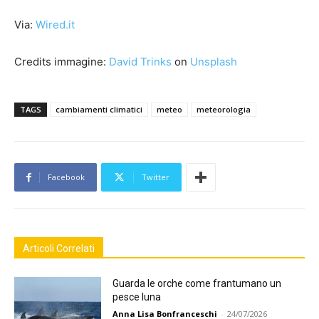
Via:
Wired.it
Credits immagine:
David Trinks
on
Unsplash
TAGS
cambiamenti climatici
meteo
meteorologia
Facebook
Twitter
Articoli Correlati
Guarda le orche come frantumano un
pesce luna
Anna Lisa Bonfranceschi
-
24/07/2026