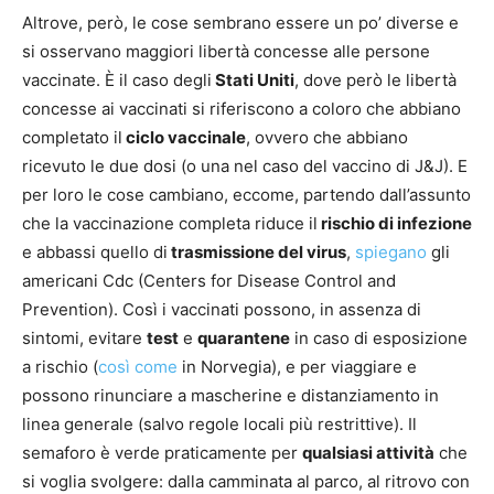
Altrove, però, le cose sembrano essere un po’ diverse e
si osservano maggiori libertà concesse alle persone
vaccinate. È il caso degli
Stati Uniti
, dove però le libertà
concesse ai vaccinati si riferiscono a coloro che abbiano
completato il
ciclo vaccinale
, ovvero che abbiano
ricevuto le due dosi (o una nel caso del vaccino di J&J). E
per loro le cose cambiano, eccome, partendo dall’assunto
che la vaccinazione completa riduce il
rischio di infezione
e abbassi quello di
trasmissione del virus
,
spiegano
gli
americani Cdc (Centers for Disease Control and
Prevention). Così i vaccinati possono, in assenza di
sintomi, evitare
test
e
quarantene
in caso di esposizione
a rischio (
così come
in Norvegia), e per viaggiare e
possono rinunciare a mascherine e distanziamento in
linea generale (salvo regole locali più restrittive). Il
semaforo è verde praticamente per
qualsiasi attività
che
si voglia svolgere: dalla camminata al parco, al ritrovo con