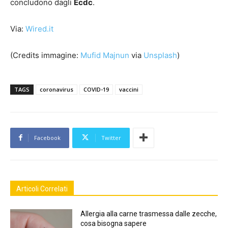
concludono dagli
Ecdc
.
Via:
Wired.it
(Credits immagine:
Mufid Majnun
via
Unsplash
)
TAGS
coronavirus
COVID-19
vaccini
Facebook
Twitter
Articoli Correlati
Allergia alla carne trasmessa dalle zecche,
cosa bisogna sapere