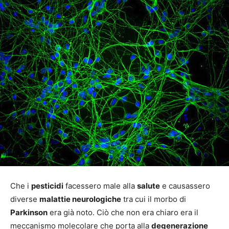
Che i
pesticidi
facessero male alla
salute
e causassero
diverse
malattie neurologiche
tra cui il morbo di
Parkinson
era già noto. Ciò che non era chiaro era il
meccanismo molecolare che porta alla
degenerazione