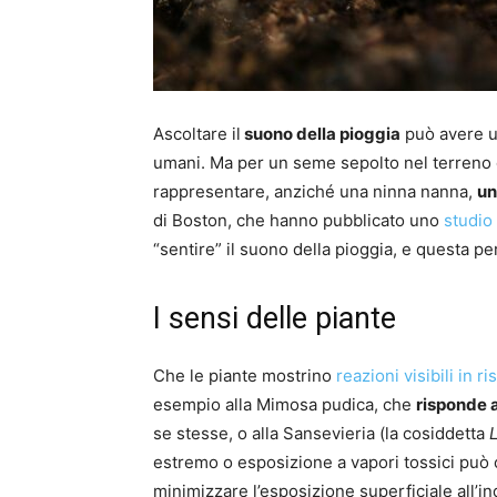
Ascoltare il
suono della pioggia
può avere un
umani. Ma per un seme sepolto nel terreno
rappresentare, anziché una ninna nanna,
un
di Boston, che hanno pubblicato uno
studio
“sentire” il suono della pioggia, e questa p
I sensi delle piante
Che le piante mostrino
reazioni visibili in r
esempio alla Mimosa pudica, che
risponde a 
se stesse, o alla Sansevieria (la cosiddetta
L
estremo o esposizione a vapori tossici può 
minimizzare l’esposizione superficiale all’in