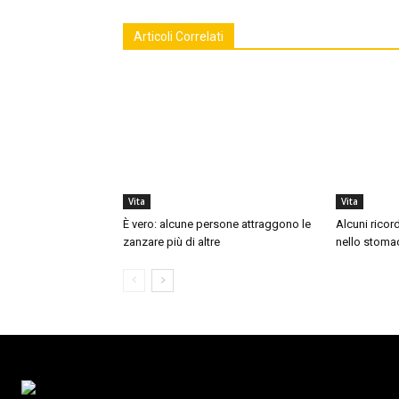
Articoli Correlati
Vita
Vita
È vero: alcune persone attraggono le
Alcuni ricor
zanzare più di altre
nello stoma