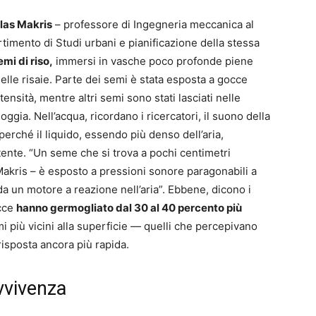
las Makris
– professore di Ingegneria meccanica al
rtimento di Studi urbani e pianificazione della stessa
mi di riso,
immersi in vasche poco profonde piene
elle risaie. Parte dei semi è stata esposta a gocce
nsità, mentre altri semi sono stati lasciati nelle
oggia. Nell’acqua, ricordano i ricercatori, il suono della
 perché il liquido, essendo più denso dell’aria,
ente. “Un seme che si trova a pochi centimetri
Makris – è esposto a pressioni sonore paragonabili a
a un motore a reazione nell’aria”. Ebbene, dicono i
occe
hanno germogliato dal 30 al 40 percento più
mi più vicini alla superficie — quelli che percepivano
isposta ancora più rapida.
vvivenza