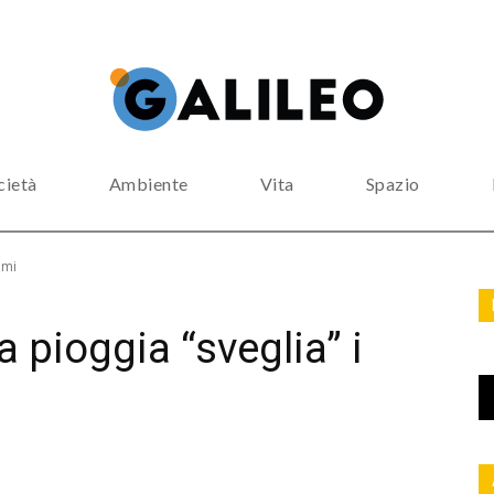
cietà
Ambiente
Vita
Spazio
emi
a pioggia “sveglia” i