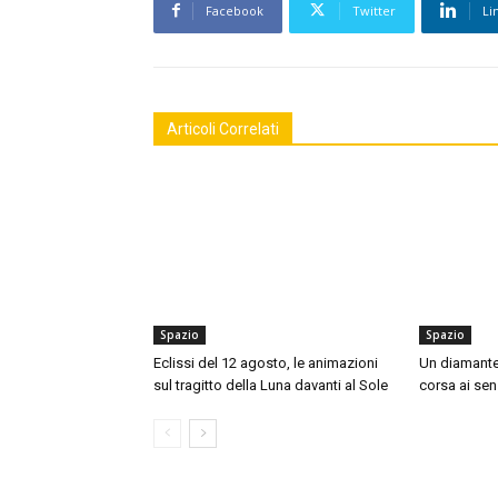
Facebook
Twitter
Li
Articoli Correlati
Spazio
Spazio
Eclissi del 12 agosto, le animazioni
Un diamante n
sul tragitto della Luna davanti al Sole
corsa ai sens