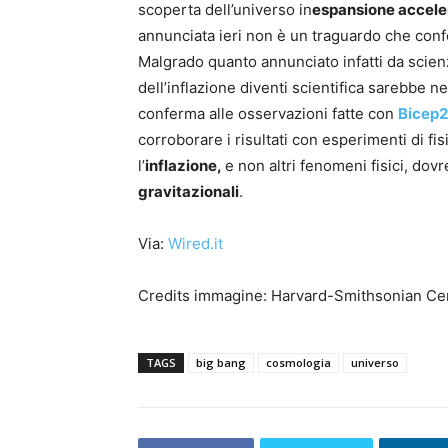
scoperta dell’universo in
espansione accele
annunciata ieri non è un traguardo che conferm
Malgrado quanto annunciato infatti da scienz
dell’inflazione diventi scientifica sarebbe 
conferma alle osservazioni fatte con
Bicep2
corroborare i risultati con esperimenti di fi
l’
inflazione,
e non altri fenomeni fisici, do
gravitazionali
.
Via:
Wired.it
Credits immagine: Harvard-Smithsonian Cen
TAGS
big bang
cosmologia
universo