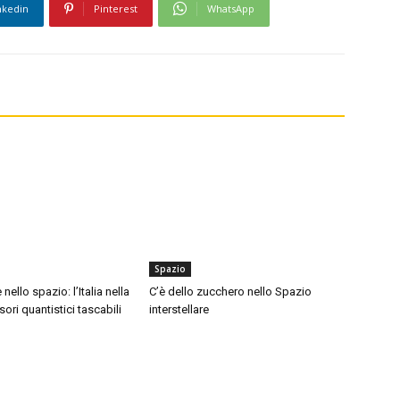
nkedin
Pinterest
WhatsApp
Spazio
ello spazio: l’Italia nella
C’è dello zucchero nello Spazio
ori quantistici tascabili
interstellare