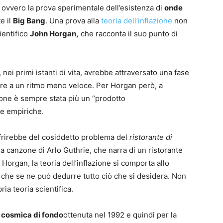
, ovvero la prova sperimentale dell’esistenza di
onde
e il
Big Bang
. Una prova alla
teoria dell’inflazione
non
ientifico
John Horgan,
che racconta il suo punto di
, nei primi istanti di vita, avrebbe attraversato una fase
tare a un ritmo meno veloce. Per Horgan però, a
zione è sempre stata più un “prodotto
ve empiriche.
soffrirebbe del cosiddetto problema del
ristorante di
a canzone di Arlo Guthrie, che narra di un ristorante
 Horgan, la teoria dell’inflazione si comporta allo
i che se ne può dedurre tutto ciò che si desidera. Non
ia teoria scientifica.
 cosmica di fondo
ottenuta nel 1992 e quindi per la