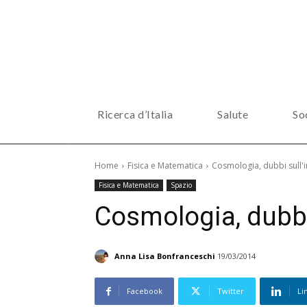
Ricerca d’Italia
Salute
So
Home
Fisica e Matematica
Cosmologia, dubbi sull'i
Fisica e Matematica
Spazio
Cosmologia, dubbi 
Anna Lisa Bonfranceschi
19/03/2014
Facebook
Twitter
Li