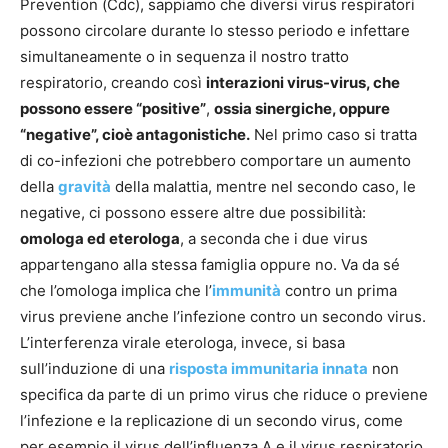
Prevention (Cdc), sappiamo che diversi virus respiratori
possono circolare durante lo stesso periodo e infettare
simultaneamente o in sequenza il nostro tratto
respiratorio, creando così
interazioni virus-virus, che
possono essere “positive”
,
ossia sinergiche, oppure
“negative”, cioè antagonistiche.
Nel primo caso si tratta
di co-infezioni che potrebbero comportare un aumento
della
gravità
della malattia, mentre nel secondo caso, le
negative, ci possono essere altre due possibilità:
omologa ed eterologa
, a seconda che i due virus
appartengano alla stessa famiglia oppure no. Va da sé
che l’omologa implica che l’
immunità
contro un prima
virus previene anche l’infezione contro un secondo virus.
L’interferenza virale eterologa, invece, si basa
sull’induzione di una
risposta immunitaria innata
non
specifica da parte di un primo virus che riduce o previene
l’infezione e la replicazione di un secondo virus, come
per esempio il virus dell’influenza A e il virus respiratorio