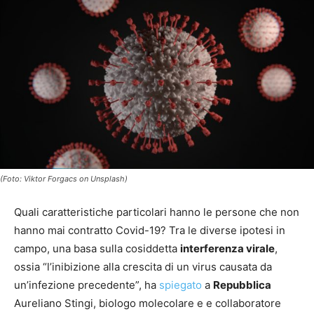
(Foto: Viktor Forgacs on Unsplash)
Quali caratteristiche particolari hanno le persone che non
hanno mai contratto Covid-19? Tra le diverse ipotesi in
campo, una basa sulla cosiddetta
interferenza virale
,
ossia “l’inibizione alla crescita di un virus causata da
un’infezione precedente”, ha
spiegato
a
Repubblica
Aureliano Stingi, biologo molecolare e e collaboratore