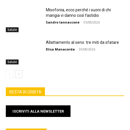
Misofonia, ecco perché i suoni di chi
mangia vi danno così fastidio
Sandro Iannaccone
-
05/08/2026
Salute
Allattamento al seno: tre miti da sfatare
Elisa Manacorda
-
03/08/2026
Salute
RESTA IN ORBITA
ISCRIVITI ALLA NEWSLETTER