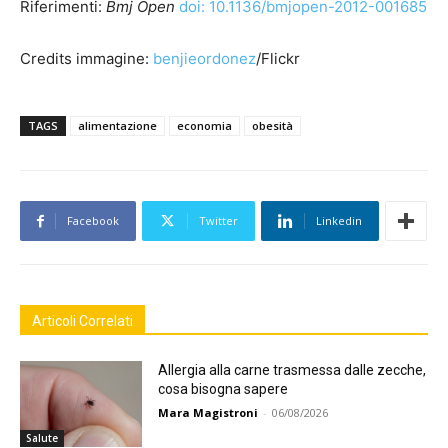
Riferimenti:
Bmj Open
doi: 10.1136/bmjopen-2012-001685
Credits immagine:
benjieordonez
/Flickr
TAGS
alimentazione
economia
obesità
Facebook
Twitter
Linkedin
Articoli Correlati
Allergia alla carne trasmessa dalle zecche,
cosa bisogna sapere
Mara Magistroni
-
06/08/2026
Salute