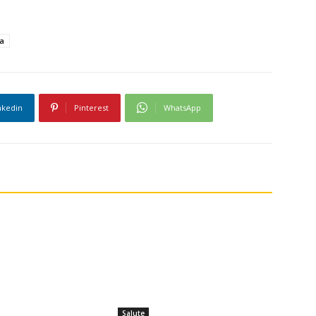
na
nkedin
Pinterest
WhatsApp
Salute