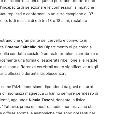
di tali correlazioni e questo potrebbe riflettere uno
l’incapacità di selezionare le connessioni simpatiche
 stati replicati e confermati in un altro campione di 37
llo, tutti maschi di età tra 13 e 18 anni, reclutato
strano che gran parte del cervello è coinvolto in
nta
Graeme
Fairchild
del Dipartimento di psicologia
o della condotta sociale è un reale problema cerebrale e
cemente una forma di esagerata ribellione alle regole
e ci sono differenze cerebrali molto significative tra gli
fanciullezza o durante l’adolescenza”.
 come l’Alzheimer siano dipendenti da gravi disturbi
he di risonanza magnetica ci hanno sempre permesso di
zienti”, aggiunge
Nicola
Toschi
, docente in fisica
’. “Tuttavia, prima del nostro studio, non eravamo stati
 le diffuse anomalie anatomiche che sono presenti nel