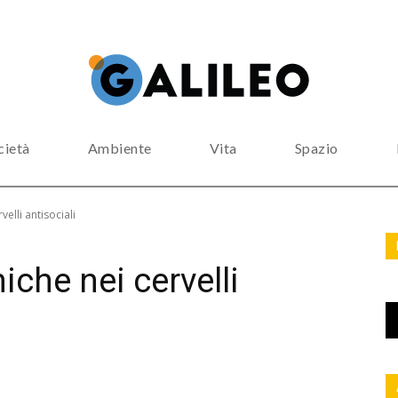
cietà
Ambiente
Vita
Spazio
elli antisociali
che nei cervelli