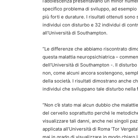
l’adolescenza presentavano un minor numero 
specifico problema di sviluppo, ad esempio 
più forti e durature. I risultati ottenuti sono
individui con disturbo e 32 individui di contro
all’Università di Southampton.
“Le differenze che abbiamo riscontrato dimo
questa malattia neuropsichiatrica – comme
dell’Università di Southampton -. Il disturb
non, come alcuni ancora sostengono, sempli
della società. I risultati dimostrano anche ch
individui che sviluppano tale disturbo nella 
“Non c’è stato mai alcun dubbio che malattie
del cervello soprattutto perché le metodic
visualizzare tali danni, anche nei singoli pa
applicata all’Università di Roma ‘Tor Vergata
mai in grado di visualizzare in modo chiaro