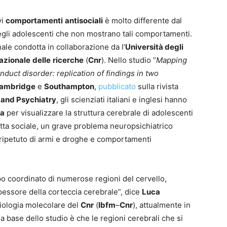
vi
comportamenti
antisociali
è molto differente dal
degli adolescenti che non mostrano tali comportamenti.
ale condotta in collaborazione da l’
Università degli
azionale
delle
ricerche
(
Cnr
). Nello studio “
Mapping
onduct disorder: replication of findings in two
 Cambridge
e
Southampton
,
pubblicato
sulla rivista
 and Psychiatry
, gli scienziati italiani e inglesi hanno
ca
per visualizzare la struttura cerebrale di adolescenti
tta sociale, un grave problema neuropsichiatrico
 ripetuto di armi e droghe e comportamenti
po coordinato di numerose regioni del cervello,
pessore della corteccia cerebrale”, dice
Luca
isiologia molecolare del
Cnr
(
Ibfm
–
Cnr
), attualmente in
lla base dello studio è che le regioni cerebrali che si