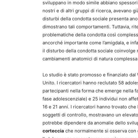
sviluppano in modo simile abbiano spessori c
nostri e di altri gruppi di ricerca, avevano 
disturbi della condotta sociale presenta anom
dimostrano tali comportamenti. Tuttavia, ri
problematiche della condotta così compless
ancorché importante come l’amigdala, e infat
il disturbo della condotta sociale coinvolge
cambiamenti anatomici di natura complessa 
Lo studio è stato promosso e finanziato da
Unito. I ricercatori hanno reclutato 58 adol
partecipanti nella forma che emerge nella f
fase adolescenziale) e 25 individui non affe
16 e 21 anni. I ricercatori hanno trovato che 
soggetti di controllo, mostravano un elevat
potrebbe dipendere da anomalie dello svilup
corteccia
che normalmente si osserva con g