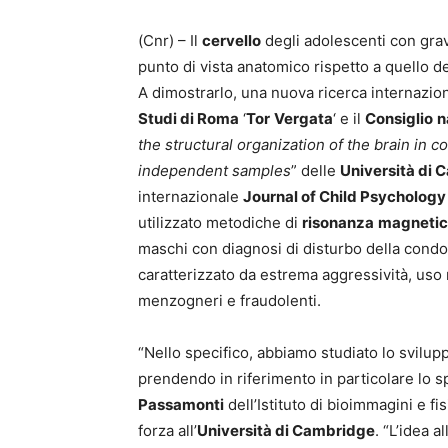
(Cnr) – Il
cervello
degli adolescenti con gra
punto di vista anatomico rispetto a quello 
A dimostrarlo, una nuova ricerca internazion
Studi di Roma
‘
Tor
Vergata
‘ e il
Consiglio
n
the structural organization of the brain in c
independent samples
” delle
Università di
internazionale
Journal of Child Psychology
utilizzato metodiche di
risonanza
magneti
maschi con diagnosi di disturbo della condo
caratterizzato da estrema aggressività, uso
menzogneri e fraudolenti.
“Nello specifico, abbiamo studiato lo svilup
prendendo in riferimento in particolare lo s
Passamonti
dell’Istituto di bioimmagini e f
forza all’
Università di Cambridge
. “L’idea a