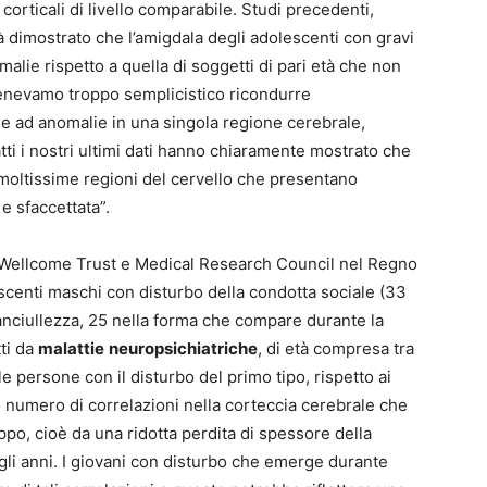
orticali di livello comparabile. Studi precedenti,
già dimostrato che l’amigdala degli adolescenti con gravi
alie rispetto a quella di soggetti di pari età che non
tenevamo troppo semplicistico ricondurre
e ad anomalie in una singola regione cerebrale,
ti i nostri ultimi dati hanno chiaramente mostrato che
 moltissime regioni del cervello che presentano
e sfaccettata”.
l Wellcome Trust e Medical Research Council nel Regno
escenti maschi con disturbo della condotta sociale (33
anciullezza, 25 nella forma che compare durante la
tti da
malattie
neuropsichiatriche
, di età compresa tra
le persone con il disturbo del primo tipo, rispetto ai
o numero di correlazioni nella corteccia cerebrale che
po, cioè da una ridotta perdita di spessore della
li anni. I giovani con disturbo che emerge durante