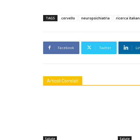
TAGS
cervello
neuropsichiatria
ricerca italia
Facebook
Twitter
Li
Articoli Correlati
Salute
Salute