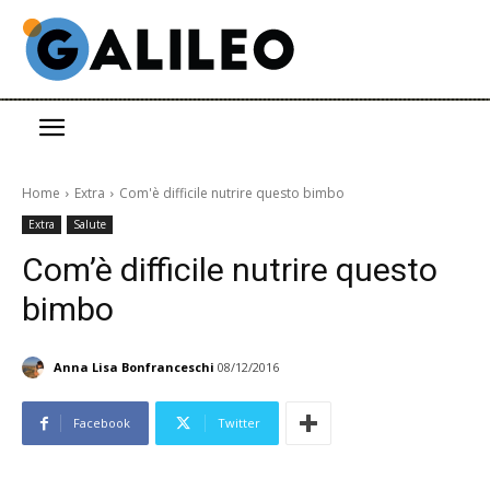
Home
Extra
Com'è difficile nutrire questo bimbo
Extra
Salute
Com’è difficile nutrire questo
bimbo
Anna Lisa Bonfranceschi
08/12/2016
Facebook
Twitter