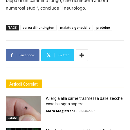
tappa di un cammino lungo, che richiederà ancora
numerosi studi”, conclude il neurologo.
TAGS
corea di huntington
malattie genetiche
proteine
Facebook
Twitter
Articoli Correlati
Allergia alla carne trasmessa dalle zecche,
cosa bisogna sapere
Mara Magistroni
-
06/08/2026
Salute