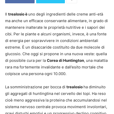
Il
trealosio è
uno degli ingredienti delle creme anti-età
ma anche un efficace conservante alimentare, in grado di
mantenere inalterate le proprietà nutritive e i sapori dei
cibi. Per le piante e alcuni organismi, invece, è una fonte
di energia per sopravvivere in condizioni ambientali
estreme. È un disaccaride costituito da due molecole di
glucosio. Che oggi si propone in una nuova veste: quella
di possibile cura per la
Corea di Huntington
, una malattia
rara ma fortemente invalidante e dall’esito mortale che
colpisce una persona ogni 10.000.
La somministrazione per bocca di
trealosio
ha diminuito
gli aggregati di huntingtina nel cervello dei topi. Ha reso
cioè meno aggressiva la proteina che accumulandosi nel
sistema nervoso centrale provoca movimenti involontari,
gravi disturbi emotivi e un progressivo declino cognitivo.