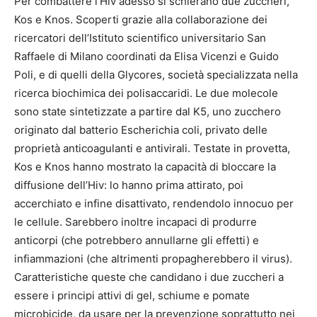
Per combattere l’Hiv adesso si schierano due zuccheri,
Kos e Knos. Scoperti grazie alla collaborazione dei
ricercatori dell’Istituto scientifico universitario San
Raffaele di Milano coordinati da Elisa Vicenzi e Guido
Poli, e di quelli della Glycores, società specializzata nella
ricerca biochimica dei polisaccaridi. Le due molecole
sono state sintetizzate a partire dal K5, uno zucchero
originato dal batterio Escherichia coli, privato delle
proprietà anticoagulanti e antivirali. Testate in provetta,
Kos e Knos hanno mostrato la capacità di bloccare la
diffusione dell’Hiv: lo hanno prima attirato, poi
accerchiato e infine disattivato, rendendolo innocuo per
le cellule. Sarebbero inoltre incapaci di produrre
anticorpi (che potrebbero annullarne gli effetti) e
infiammazioni (che altrimenti propagherebbero il virus).
Caratteristiche queste che candidano i due zuccheri a
essere i principi attivi di gel, schiume e pomate
microbicide, da usare per la prevenzione soprattutto nei